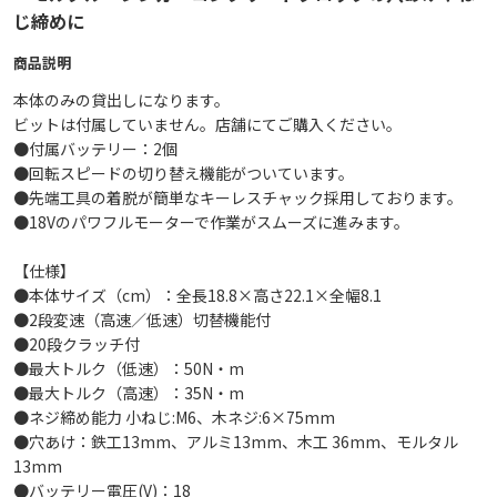
じ締めに
商品説明
本体のみの貸出しになります。
ビットは付属していません。店舗にてご購入ください。
●付属バッテリー：2個
●回転スピードの切り替え機能がついています。
●先端工具の着脱が簡単なキーレスチャック採用しております。
●18Vのパワフルモーターで作業がスムーズに進みます。
【仕様】
●本体サイズ（cm）：全長18.8×高さ22.1×全幅8.1
●2段変速（高速／低速）切替機能付
●20段クラッチ付
●最大トルク（低速）：50N・m
●最大トルク（高速）：35N・m
●ネジ締め能力 小ねじ:M6、木ネジ:6×75mm
●穴あけ：鉄工13mm、アルミ13mm、木工 36mm、モルタル
13mm
●バッテリー電圧(V)：18