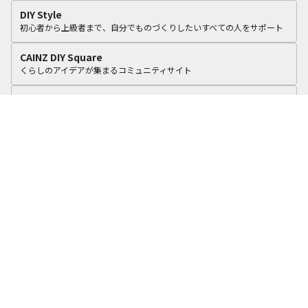
DIY Style
初心者から上級者まで、自分でものづくりしたいすべての人をサポート
CAINZ DIY Square
くらしのアイデアが集まるコミュニティサイト
カインズリフォーム
いつものカインズで、おうちをリフォーム。
cooking Fun
食に関する4つのテーマで毎日のくらしを彩るアイデアを積極的に提案！
カインズオンラインショップ
オリジナル商品や毎日オトクな商品を豊富に品ぞろえ
カインズ企業サイト
よくある質問
プライバシーポリシー
利用規約
個人情報保護基本方針
お問い合わせ
©
2025
CAINZ