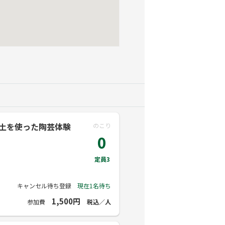
土を使った陶芸体験
のこり
0
定員3
キャンセル待ち登録
現在1名待ち
1,500円
参加費
税込／人