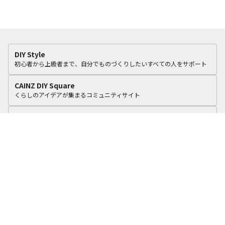
DIY Style
初心者から上級者まで、自分でものづくりしたいすべての人をサポート
CAINZ DIY Square
くらしのアイデアが集まるコミュニティサイト
カインズリフォーム
いつものカインズで、おうちをリフォーム。
cooking Fun
食に関する4つのテーマで毎日のくらしを彩るアイデアを積極的に提案！
カインズオンラインショップ
オリジナル商品や毎日オトクな商品を豊富に品ぞろえ
カインズ企業サイト