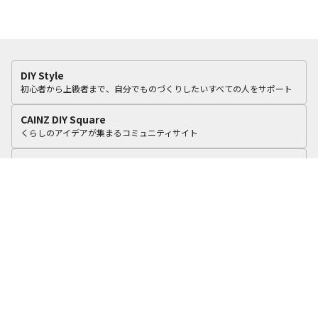
DIY Style
初心者から上級者まで、自分でものづくりしたいすべての人をサポート
CAINZ DIY Square
くらしのアイデアが集まるコミュニティサイト
カインズリフォーム
いつものカインズで、おうちをリフォーム。
cooking Fun
食に関する4つのテーマで毎日のくらしを彩るアイデアを積極的に提案！
カインズオンラインショップ
オリジナル商品や毎日オトクな商品を豊富に品ぞろえ
カインズ企業サイト