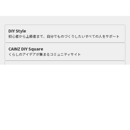
DIY Style
初心者から上級者まで、自分でものづくりしたいすべての人をサポート
CAINZ DIY Square
くらしのアイデアが集まるコミュニティサイト
カインズリフォーム
いつものカインズで、おうちをリフォーム。
cooking Fun
食に関する4つのテーマで毎日のくらしを彩るアイデアを積極的に提案！
カインズオンラインショップ
オリジナル商品や毎日オトクな商品を豊富に品ぞろえ
カインズ企業サイト