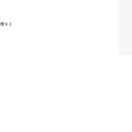
増９３
Fun
カインズオンラインショップ
カインズ企業サイト