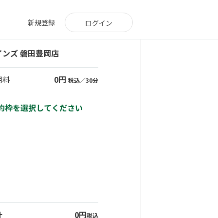
新規登録
ログイン
インズ 磐田豊岡店
用料
0円
税込／30分
約枠を選択してください
13:00
13:30
14:00
14:30
15:00
15:30
計
0円
税込