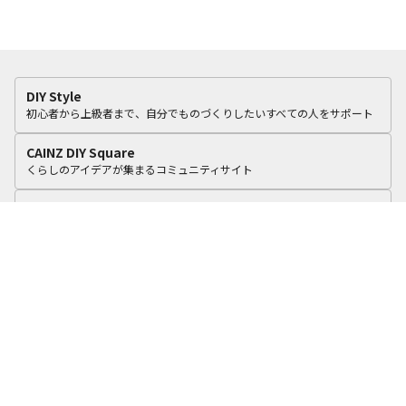
DIY Style
初心者から上級者まで、自分でものづくりしたいすべての人をサポート
CAINZ DIY Square
くらしのアイデアが集まるコミュニティサイト
カインズリフォーム
いつものカインズで、おうちをリフォーム。
cooking Fun
食に関する4つのテーマで毎日のくらしを彩るアイデアを積極的に提案！
カインズオンラインショップ
オリジナル商品や毎日オトクな商品を豊富に品ぞろえ
カインズ企業サイト