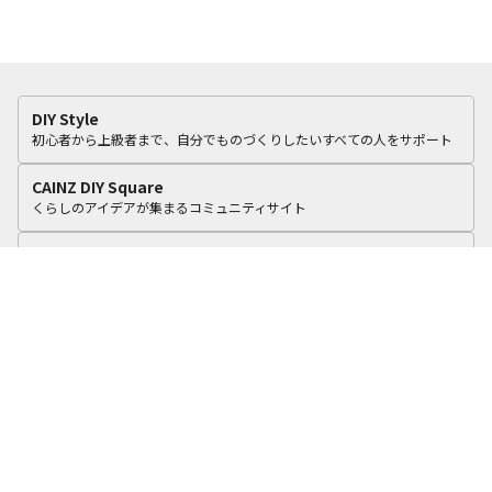
DIY Style
初心者から上級者まで、自分でものづくりしたいすべての人をサポート
CAINZ DIY Square
くらしのアイデアが集まるコミュニティサイト
カインズリフォーム
いつものカインズで、おうちをリフォーム。
cooking Fun
食に関する4つのテーマで毎日のくらしを彩るアイデアを積極的に提案！
カインズオンラインショップ
オリジナル商品や毎日オトクな商品を豊富に品ぞろえ
カインズ企業サイト