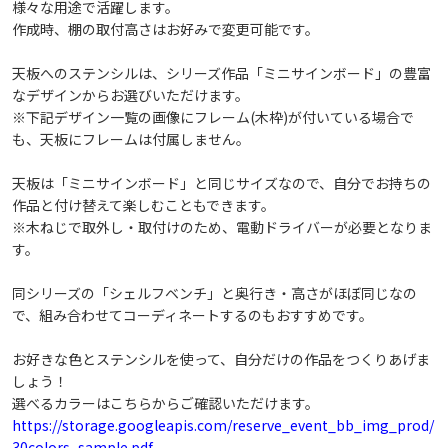
様々な用途で活躍します。
戻る
このデザインで予約へ進む
作成時、棚の取付高さはお好みで変更可能です。
天板へのステンシルは、シリーズ作品「ミニサインボード」の豊富
なデザインからお選びいただけます。
※下記デザイン一覧の画像にフレーム(木枠)が付いている場合で
も、天板にフレームは付属しません。
天板は「ミニサインボード」と同じサイズなので、自分でお持ちの
作品と付け替えて楽しむこともできます。
※木ねじで取外し・取付けのため、電動ドライバーが必要となりま
す。
同シリーズの「シェルフベンチ」と奥行き・高さがほぼ同じなの
で、組み合わせてコーディネートするのもおすすめです。
お好きな色とステンシルを使って、自分だけの作品をつくりあげま
しょう！
選べるカラーはこちらからご確認いただけます。
https://storage.googleapis.com/reserve_event_bb_img_prod/
30colors_sample.pdf