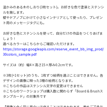
戻る
このデザインで予約へ進む
温かみのある木のしおり(3枚セット)。お好きな色で塗装とステンシ
ルを施します。
壁やドアノブにかけて小さなインテリアとして使ったり、プレゼン
ト用のメッセージタグにも。
お好きな色とステンシルを使って、自分だけの作品をつくりあげま
しょう！
選べるカラーはこちらからご確認いただけます。
https://storage.googleapis.com/reserve_event_bb_img_prod/
30colors_sample.pdf
サイズは（約）幅4×高さ15×厚み0.2cmです。
※3枚(=1セット)のうち、1枚ずつ絵柄を選ぶことはできません。各
デザインの画像に映った3種の絵柄となります。
※こちらの作品はステンシル文字の変更はできません
※こちらのワークショップは購入数に関わらず「Board & Brushス
タンプカード」の対象外です
【画像と全く同じ風合いで作ることはできかねます。予めご了承お