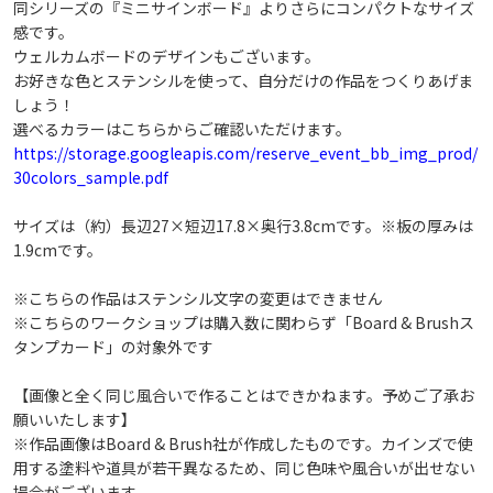
同シリーズの『ミニサインボード』よりさらにコンパクトなサイズ
戻る
このデザインで予約へ進む
感です。
ウェルカムボードのデザインもございます。
お好きな色とステンシルを使って、自分だけの作品をつくりあげま
しょう！
選べるカラーはこちらからご確認いただけます。
https://storage.googleapis.com/reserve_event_bb_img_prod/
30colors_sample.pdf
サイズは（約）長辺27×短辺17.8×奥行3.8cmです。※板の厚みは
1.9cmです。
※こちらの作品はステンシル文字の変更はできません
※こちらのワークショップは購入数に関わらず「Board & Brushス
タンプカード」の対象外です
【画像と全く同じ風合いで作ることはできかねます。予めご了承お
願いいたします】
※作品画像はBoard & Brush社が作成したものです。カインズで使
用する塗料や道具が若干異なるため、同じ色味や風合いが出せない
場合がございます