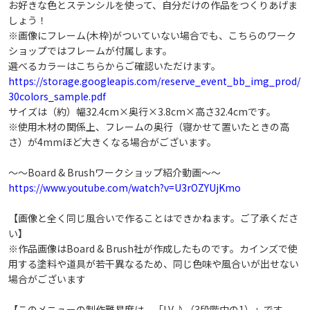
お好きな色とステンシルを使って、自分だけの作品をつくりあげま
戻る
このデザインで予約へ進む
しょう！
※画像にフレーム(木枠)がついていない場合でも、こちらのワーク
ショップではフレームが付属します。
選べるカラーはこちらからご確認いただけます。
https://storage.googleapis.com/reserve_event_bb_img_prod/
30colors_sample.pdf
サイズは（約）幅32.4cm×奥行×3.8cm×高さ32.4cmです。
※使用木材の関係上、フレームの奥行（寝かせて置いたときの高
さ）が4mmほど大きくなる場合がございます。
～～Board & Brushワークショップ紹介動画～～
https://www.youtube.com/watch?v=U3rOZYUjKmo
【画像と全く同じ風合いで作ることはできかねます。ご了承くださ
い】
※作品画像はBoard & Brush社が作成したものです。カインズで使
用する塗料や道具が若干異なるため、同じ色味や風合いが出せない
場合がございます
【このメニューの制作難易度は、「LV.♪（3段階中の1）」です。