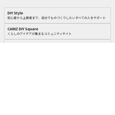
DIY Style
初心者から上級者まで、自分でものづくりしたいすべての人をサポート
CAINZ DIY Square
くらしのアイデアが集まるコミュニティサイト
カインズリフォーム
いつものカインズで、おうちをリフォーム。
cooking Fun
食に関する4つのテーマで毎日のくらしを彩るアイデアを積極的に提案！
カインズオンラインショップ
オリジナル商品や毎日オトクな商品を豊富に品ぞろえ
カインズ企業サイト
よくある質問
プライバシーポリシー
利用規約
個人情報保護基本方針
お問い合わせ