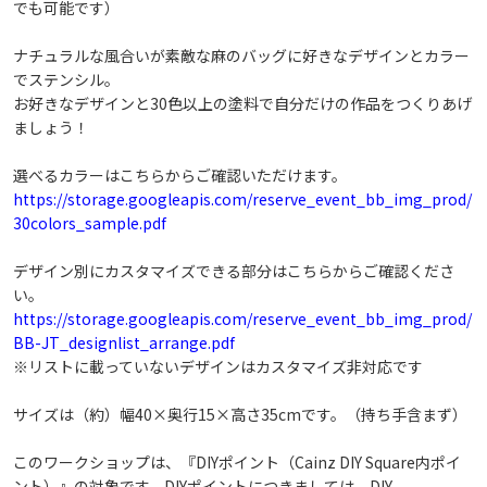
でも可能です）
戻る
このデザインで予約へ進む
ナチュラルな風合いが素敵な麻のバッグに好きなデザインとカラー
でステンシル。
お好きなデザインと30色以上の塗料で自分だけの作品をつくりあげ
ましょう！
選べるカラーはこちらからご確認いただけます。
https://storage.googleapis.com/reserve_event_bb_img_prod/
30colors_sample.pdf
デザイン別にカスタマイズできる部分はこちらからご確認くださ
い。
https://storage.googleapis.com/reserve_event_bb_img_prod/
BB-JT_designlist_arrange.pdf
※リストに載っていないデザインはカスタマイズ非対応です
サイズは（約）幅40×奥行15×高さ35cmです。（持ち手含まず）
このワークショップは、『DIYポイント（Cainz DIY Square内ポイ
ント）』の対象です。DIYポイントにつきましては、DIY