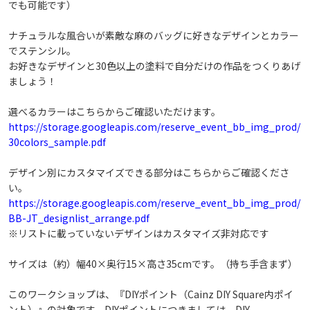
でも可能です）
戻る
このデザインで予約へ進む
ナチュラルな風合いが素敵な麻のバッグに好きなデザインとカラー
でステンシル。
お好きなデザインと30色以上の塗料で自分だけの作品をつくりあげ
ましょう！
選べるカラーはこちらからご確認いただけます。
https://storage.googleapis.com/reserve_event_bb_img_prod/
30colors_sample.pdf
デザイン別にカスタマイズできる部分はこちらからご確認くださ
い。
https://storage.googleapis.com/reserve_event_bb_img_prod/
BB-JT_designlist_arrange.pdf
※リストに載っていないデザインはカスタマイズ非対応です
サイズは（約）幅40×奥行15×高さ35cmです。（持ち手含まず）
このワークショップは、『DIYポイント（Cainz DIY Square内ポイ
ント）』の対象です。DIYポイントにつきましては、DIY