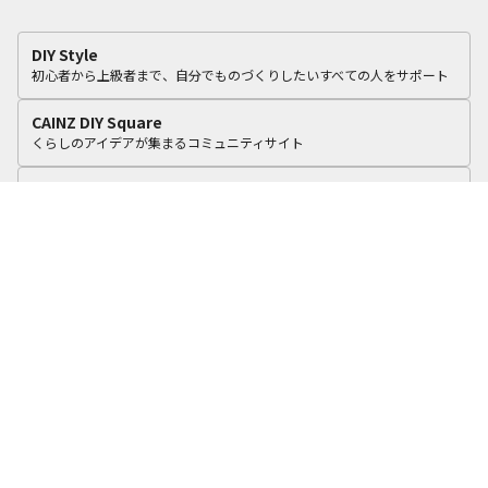
DIY Style
初心者から上級者まで、自分でものづくりしたいすべての人をサポート
CAINZ DIY Square
くらしのアイデアが集まるコミュニティサイト
カインズリフォーム
いつものカインズで、おうちをリフォーム。
cooking Fun
食に関する4つのテーマで毎日のくらしを彩るアイデアを積極的に提案！
カインズオンラインショップ
オリジナル商品や毎日オトクな商品を豊富に品ぞろえ
カインズ企業サイト
よくある質問
プライバシーポリシー
利用規約
個人情報保護基本方針
お問い合わせ