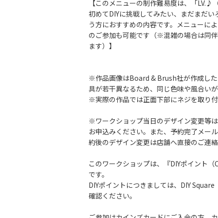
【このメニューの制作難易度は、「LV.♪
初めてDIYに挑戦してみたい、まだまだい
う方におすすめの内容です。メニューによ
のご参加も可能です（※混雑の場合は同伴
ます）】
※作品画像はBoard & Brush社が作
具が若干異なるため、同じ色味や風合いが
※実際の作品では正面下部にネジを取り付
※ワークショップ当日のデザイン変更等は
お申込みください。また、予約完了メール
約後のデザイン変更は店舗へ直接のご連絡
このワークショップは、『DIYポイント（Cai
です。
DIYポイントにつきましては、DIY Square
確認ください。
ご参加はカインズカードにご入会の方、カ