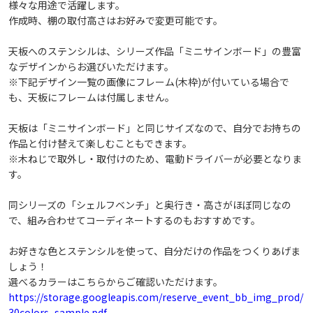
様々な用途で活躍します。
戻る
このデザインで予約へ進む
作成時、棚の取付高さはお好みで変更可能です。
天板へのステンシルは、シリーズ作品「ミニサインボード」の豊富
なデザインからお選びいただけます。
※下記デザイン一覧の画像にフレーム(木枠)が付いている場合で
も、天板にフレームは付属しません。
天板は「ミニサインボード」と同じサイズなので、自分でお持ちの
作品と付け替えて楽しむこともできます。
※木ねじで取外し・取付けのため、電動ドライバーが必要となりま
す。
同シリーズの「シェルフベンチ」と奥行き・高さがほぼ同じなの
で、組み合わせてコーディネートするのもおすすめです。
お好きな色とステンシルを使って、自分だけの作品をつくりあげま
しょう！
選べるカラーはこちらからご確認いただけます。
https://storage.googleapis.com/reserve_event_bb_img_prod/
30colors_sample.pdf