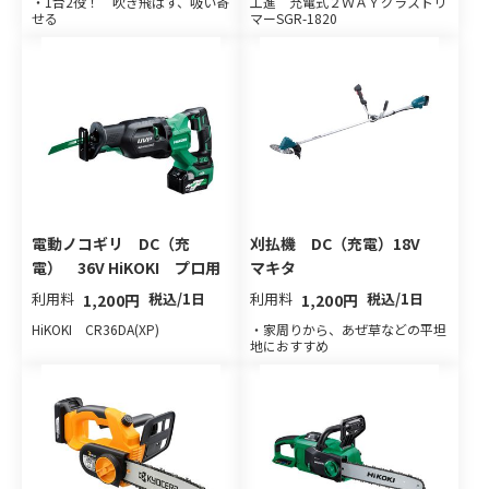
・1台2役！ 吹き飛ばす、吸い寄
工進 充電式２ＷＡＹグラストリ
せる
マーSGR-1820
電動ノコギリ DC（充
刈払機 DC（充電）18V
電） 36V HiKOKI プロ用
マキタ
利用料
税込/1日
利用料
税込/1日
1,200円
1,200円
HiKOKI CR36DA(XP)
・家周りから、あぜ草などの平坦
地におすすめ