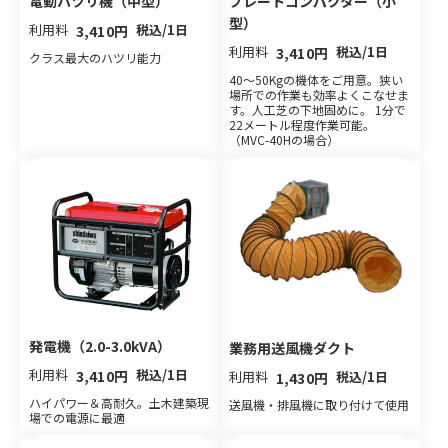
電動ハツリ機（中型）
プレートコンパクター（小
型）
利用料
税込/1日
3,410円
利用料
税込/1日
3,410円
クラス最大のハツリ能力
40～50Kgの機体をご用意。狭い
場所での作業も効率よくこなせま
す。人工芝の下地固めに。 1分で
22メートル程度作業可能。
（MVC-40Hの場合）
発電機（2.0-3.0kVA）
業務用送風機ダクト
利用料
税込/1日
3,410円
利用料
税込/1日
1,430円
ハイパワー＆高耐久。土木建築現
送風機・排風機に取り付けて使用
場での電源に最適