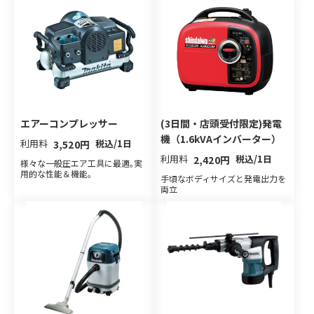
(3日間・店頭受付限定)発電
エアーコンプレッサー
機（1.6kVAインバーター）
利用料
税込/1日
3,520円
利用料
税込/1日
2,420円
様々な一般圧エア工具に最適｡実
用的な性能＆機能｡
手頃なボディサイズと発電出力を
両立