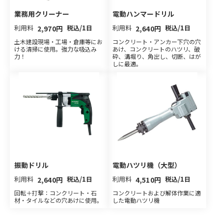
電動ハンマードリル
業務用クリーナー
利用料
税込/1日
利用料
税込/1日
2,640円
2,970円
コンクリート・アンカー下穴の穴
土木建設現場・工場・倉庫等にお
あけ、コンクリートのハツリ、破
ける清掃に使用。強力な吸込み
砕、溝堀り、角出し、切断、はが
力！
しに最適。
電動ハツリ機（大型）
振動ドリル
利用料
税込/1日
利用料
税込/1日
4,510円
2,640円
コンクリートおよび解体作業に適
回転＋打撃：コンクリート・石
した電動ハツリ機
材・タイルなどの穴あけに使用。