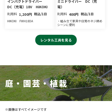
インパクトドライバー
ミニドライバー DC（充
DC（充電）18V HiKOKI
電）
利用料
税込/1日
利用料
税込/1日
1,200円
400円
HIKOKI FWH18DA
・組み立て家具や日常のネジ締め
シーンに便利
レンタル工具を見る
庭・園芸・植栽
※画像はすべてイメージです