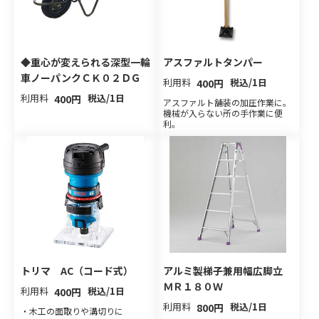
◆重心が変えられる深型一輪
アスファルトタンパー
車ノーパンクＣＫ０２ＤＧ
利用料
税込/1日
400円
利用料
税込/1日
400円
アスファルト舗装の加圧作業に。
機械が入らない所の手作業に便
利。
トリマ AC（コード式）
アルミ製梯子兼用幅広脚立
ＭＲ１８０Ｗ
利用料
税込/1日
400円
利用料
税込/1日
800円
・木工の面取りや溝切りに