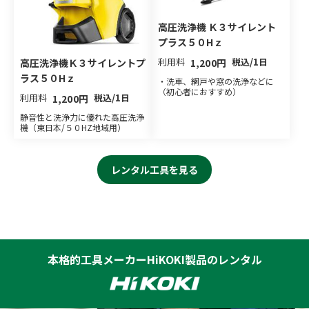
高圧洗浄機 Ｋ３サイレント
プラス５０Hｚ
利用料
税込/1日
高圧洗浄機Ｋ３サイレントプ
1,200円
ラス５０Hｚ
・洗車、網戸や窓の洗浄などに
（初心者におすすめ）
利用料
税込/1日
1,200円
静音性と洗浄力に優れた高圧洗浄
機（東日本/５０HZ地域用）
レンタル工具を見る
本格的工具メーカーHiKOKI製品のレンタル