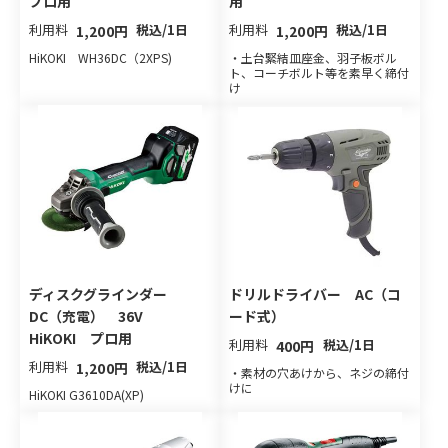
プロ用
用
利用料
税込/1日
利用料
税込/1日
1,200円
1,200円
HiKOKI WH36DC（2XPS)
・土台緊結皿座金、羽子板ボル
ト、コーチボルト等を素早く締付
け
ディスクグラインダー
ドリルドライバー AC（コ
DC（充電） 36V
ード式）
HiKOKI プロ用
利用料
税込/1日
400円
利用料
税込/1日
1,200円
・素材の穴あけから、ネジの締付
けに
HiKOKI G3610DA(XP)