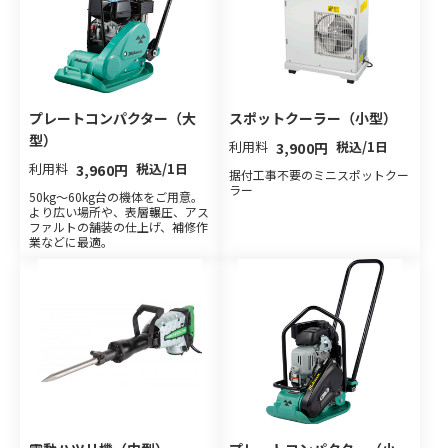
プレートコンパクター（大
スポットクーラー（小型）
型）
利用料
税込/1日
3,900円
利用料
税込/1日
3,960円
据付工事不要のミニスポットクー
ラー
50kg〜60kg台の機体をご用意。
より広い場所や、表層輾圧、アス
ファルトの舗装の仕上げ、補修作
業などに最適。